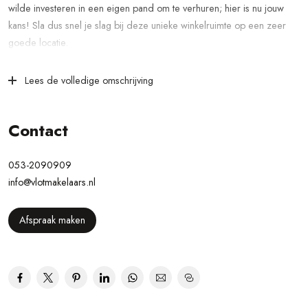
wilde investeren in een eigen pand om te verhuren; hier is nu jouw
kans! Sla dus snel je slag bij deze unieke winkelruimte op een zeer
goede locatie.
In de directe nabijheid heb je het gemak van vele voorzieningen
Lees de volledige omschrijving
waardoor dit ook een levendig stukje van Losser is, want naast winkels
heb je tevens zorg en horeca om je heen. Ook is het parkeerterrein
op korte loopafstand en zijn er een aantal parkeerplaatsen direct voor
Contact
de deur. Klanten kunnen je dus gemakkelijk bereiken en om te laden
of lossen hoef je dus ook niet eerst een stuk te lopen. Het openbaar
053-2090909
bevindt zich om de hoek wat deze locatie ook zeker interessant
info@vlotmakelaars.nl
maakt.
Zodra je het winkelpand binnenstapt kom je in een grote open ruimte
Afspraak maken
met houten vloer, pashokjes, een systeemplafond en een
verkoopbalie. Aan de rechterzijde is een bergruimte waar o.a. de
meterkast aanwezig is en je plek hebt voor bijvoorbeeld het opbergen
van de stofzuiger of schoonmaakspullen. Erg fijn is dat je bij dit pand
de beschikking hebt over jouw eigen kantine. Via klapdeuren kun je