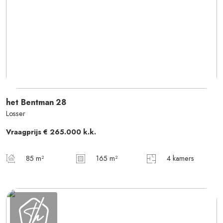
het Bentman
28
Losser
Vraagprijs
€ 265.000
k.k.
85 m²
165 m²
4 kamers