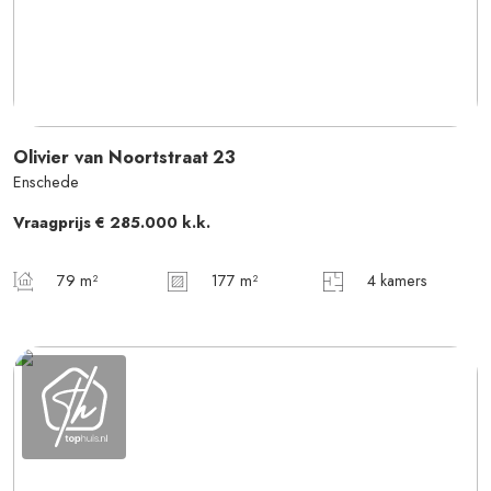
Olivier van Noortstraat
23
Enschede
Vraagprijs
€ 285.000
k.k.
79 m²
177 m²
4 kamers