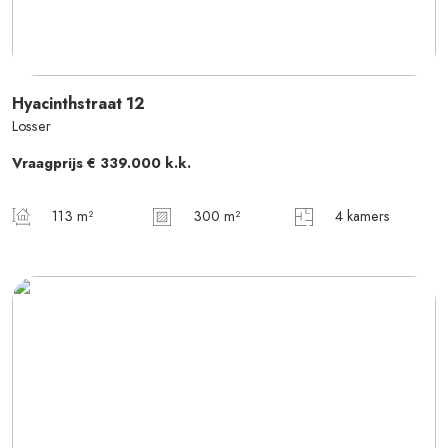
Hyacinthstraat
12
Losser
Vraagprijs
€ 339.000
k.k.
113 m²
300 m²
4 kamers