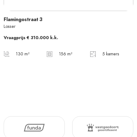
Flamingostraat
3
Losser
Vraagprijs
€ 310.000
k.k.
130 m²
156 m²
5 kamers