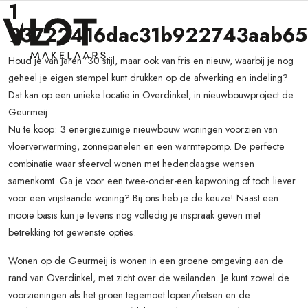
1
93722416dac31b922743aab65
Houd je van jaren ’30 stijl, maar ook van fris en nieuw, waarbij je nog
geheel je eigen stempel kunt drukken op de afwerking en indeling?
Dat kan op een unieke locatie in Overdinkel, in nieuwbouwproject de
Geurmeij.
Nu te koop: 3 energiezuinige nieuwbouw woningen voorzien van
vloerverwarming, zonnepanelen en een warmtepomp. De perfecte
combinatie waar sfeervol wonen met hedendaagse wensen
samenkomt. Ga je voor een twee-onder-een kapwoning of toch liever
voor een vrijstaande woning? Bij ons heb je de keuze! Naast een
mooie basis kun je tevens nog volledig je inspraak geven met
betrekking tot gewenste opties.
Wonen op de Geurmeij is wonen in een groene omgeving aan de
rand van Overdinkel, met zicht over de weilanden. Je kunt zowel de
voorzieningen als het groen tegemoet lopen/fietsen en de