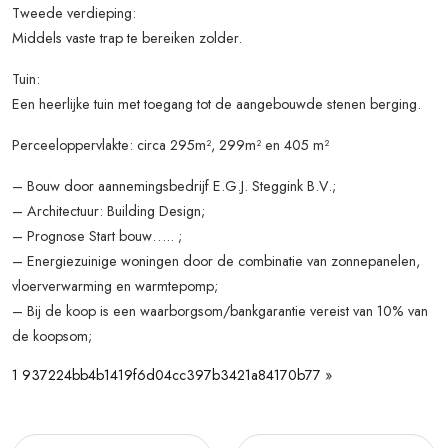
Tweede verdieping:
Middels vaste trap te bereiken zolder.
Tuin:
Een heerlijke tuin met toegang tot de aangebouwde stenen berging.
Perceeloppervlakte: circa 295m², 299m² en 405 m²
– Bouw door aannemingsbedrijf E.G.J. Steggink B.V.;
– Architectuur: Building Design;
– Prognose Start bouw….. ;
– Energiezuinige woningen door de combinatie van zonnepanelen,
vloerverwarming en warmtepomp;
– Bij de koop is een waarborgsom/bankgarantie vereist van 10% van
de koopsom;
1 937224bb4b1419f6d04cc397b3421a84170b77
»