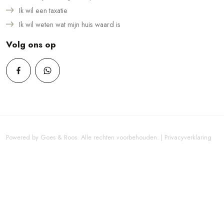
Ik wil een taxatie
Ik wil weten wat mijn huis waard is
Volg ons op
Powered by
Goes & Roos
.
Alle rechten voorbehouden
. |
Privacyverklaring