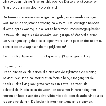
uitvalswegen richting Gronau (vlak over de Duitse grens) Losser en
Glanerbrug zijn op steenworp afstand.
De twee-onder-een-kapwoningen zijn gelegen op kavels van bijna
300 m² en de vrijstaande woning ca 405 m². De woningen hebben
diverse opties waarbij je o.a. keuze hebt voor uitbouwmogelijkheden
in zowel de lengte als de breedte, een garage of sfeervolle erker.
De woningen zijn geheel naar eigen wens aan te passen dus neem nu
contact op en vraag naar de mogelijkheden!
Basisindeling twee-onder-een kapwoning (2 woningen te koop)
Begane grond:
Treed binnen via de entree die zich aan de zijkant van de woning
bevindt. Vanuit de hal met toilet en fontein heb je toegang tot de
heerlijk lichte living met grote ramen aan zowel de voor- als
achterzijde. Hierin staan de woon- en eetkamer in verbinding met
keuken en heb je aan de achterzijde middels openslaande tuindeuren
toegang tot de tuin. De keuken is nog naar wens af te stemmen,