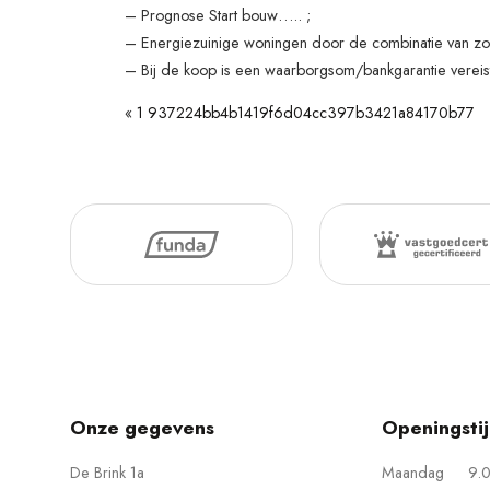
– Prognose Start bouw….. ;
– Energiezuinige woningen door de combinatie van z
– Bij de koop is een waarborgsom/bankgarantie verei
«
1 937224bb4b1419f6d04cc397b3421a84170b77
Onze gegevens
Openingsti
De Brink 1a
Maandag
9.0