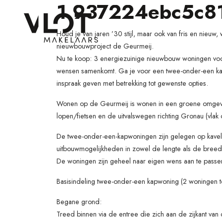
1 937224ebc5c8
Houd je van jaren ’30 stijl, maar ook van fris en nieuw
nieuwbouwproject de Geurmeij.
Nu te koop: 3 energiezuinige nieuwbouw woningen vo
wensen samenkomt. Ga je voor een twee-onder-een kapwo
inspraak geven met betrekking tot gewenste opties.
Wonen op de Geurmeij is wonen in een groene omgeving
lopen/fietsen en de uitvalswegen richting Gronau (vlak
De twee-onder-een-kapwoningen zijn gelegen op kavels
uitbouwmogelijkheden in zowel de lengte als de breedt
De woningen zijn geheel naar eigen wens aan te passe
Basisindeling twee-onder-een kapwoning (2 woningen t
Begane grond:
Treed binnen via de entree die zich aan de zijkant van d