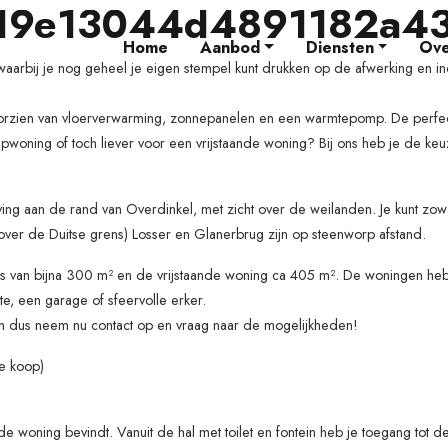
19e13044d4891182a4
Home
Aanbod
Diensten
Ove
, waarbij je nog geheel je eigen stempel kunt drukken op de afwerking en in
orzien van vloerverwarming, zonnepanelen en een warmtepomp. De perfe
ning of toch liever voor een vrijstaande woning? Bij ons heb je de keuz
 aan de rand van Overdinkel, met zicht over de weilanden. Je kunt zow
 over de Duitse grens) Losser en Glanerbrug zijn op steenworp afstand.
 van bijna 300 m² en de vrijstaande woning ca 405 m². De woningen hebbe
e, een garage of sfeervolle erker.
n dus neem nu contact op en vraag naar de mogelijkheden!
e koop)
e woning bevindt. Vanuit de hal met toilet en fontein heb je toegang tot de