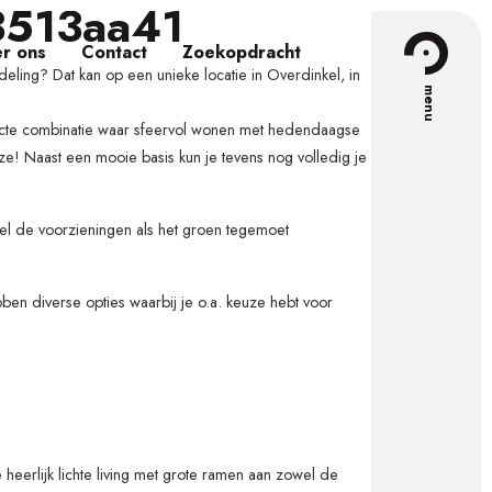
3513aa41
r ons
Contact
Zoekopdracht
deling? Dat kan op een unieke locatie in Overdinkel, in
cte combinatie waar sfeervol wonen met hedendaagse
e! Naast een mooie basis kun je tevens nog volledig je
el de voorzieningen als het groen tegemoet
n diverse opties waarbij je o.a. keuze hebt voor
 heerlijk lichte living met grote ramen aan zowel de