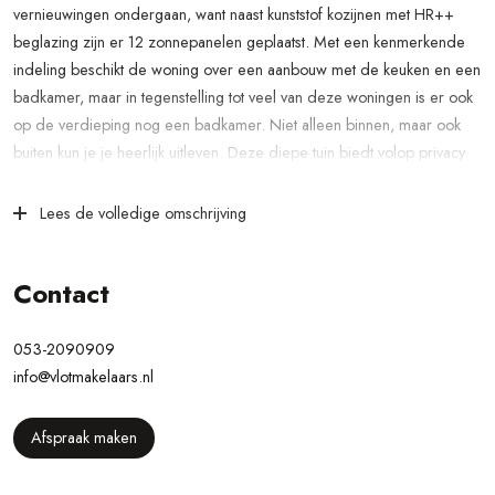
vernieuwingen ondergaan, want naast kunststof kozijnen met HR++
beglazing zijn er 12 zonnepanelen geplaatst. Met een kenmerkende
indeling beschikt de woning over een aanbouw met de keuken en een
badkamer, maar in tegenstelling tot veel van deze woningen is er ook
op de verdieping nog een badkamer. Niet alleen binnen, maar ook
buiten kun je je heerlijk uitleven. Deze diepe tuin biedt volop privacy
en tevens veel mogelijkheden om aan te leggen naar wens.
Lees de volledige omschrijving
De woning is centraal gelegen waarbij je reeds tussen vele
voorzieningen gelegen bent en deze ook via de rondweg gemakkelijk
kunt opzoeken in de binnenstad van Almelo. Er zijn diverse
Contact
supermarkten en sportverenigingen in de nabijheid, evenals winkels
en het openbaar vervoer. Ook kun je het park opzoeken en zit je
053-2090909
binnen no-time op het station. Kortom een fijne ligging met alles dicht
info@vlotmakelaars.nl
in de buurt.
Indeling woning
Afspraak maken
Begane grond