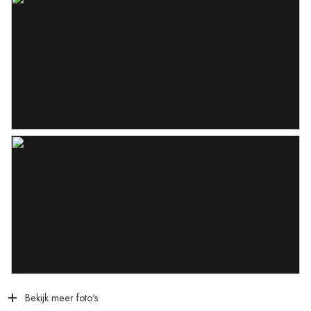
Parkeergelegenheid
Soort parkeergelegenheid
Openbaar parkeren
Bekijk meer foto's