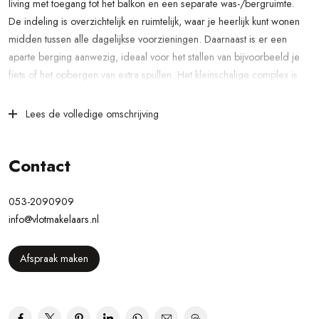
living met toegang tot het balkon en een separate was-/bergruimte.
De indeling is overzichtelijk en ruimtelijk, waar je heerlijk kunt wonen
midden tussen alle dagelijkse voorzieningen. Daarnaast is er een
aparte berging aanwezig, ideaal voor het stallen van bijvoorbeeld je
fiets of het opbergen van extra spullen. Het kleinschalige complex is
bovendien voorzien van een lift, waardoor je eenvoudig toegang hebt
tot de woonlaag van het appartement.
Lees de volledige omschrijving
Dit appartement is gelegen in het centrum van Oldenzaal. Dankzij
deze centrale ligging bevinden tal van voorzieningen zich in de
Contact
directe omgeving. Denk aan scholen, het ziekenhuis, openbaar
vervoer, horeca en winkels – alles ligt op loopafstand. Daarnaast zijn
053-2090909
de uitvalswegen goed bereikbaar, waardoor je binnen korte tijd de
info@vlotmakelaars.nl
snelweg en omliggende steden kunt bereiken. Ook de natuur kun je
fijn opzoeken wat recreatieplas het Hulsbeek is ook in de nabijheid
Afspraak maken
gelegen.
Het appartement is in 2026 geheel vernieuwd en voorzien van een
nieuwe keuken, toilet & badkamer.