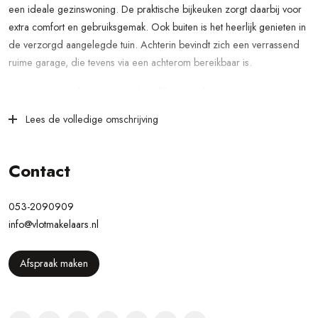
een ideale gezinswoning. De praktische bijkeuken zorgt daarbij voor
extra comfort en gebruiksgemak. Ook buiten is het heerlijk genieten in
de verzorgd aangelegde tuin. Achterin bevindt zich een verrassend
ruime garage, die tevens via een achterom bereikbaar is.
De woning is gelegen op een heerlijk rustige locatie in een
kindvriendelijke woonwijk, met een groen uitzicht aan de voorzijde.
Lees de volledige omschrijving
Hier woon je in een prettige omgeving waar rust, ruimte en
voorzieningen perfect samenkomen. Diverse dagelijkse voorzieningen
bevinden zich op loopafstand, waaronder basisscholen, het zorgplein,
Contact
een zwembad en culturele voorzieningen. Ook het gezellige centrum
van Losser ligt op korte loopafstand. Hier vind je een ruim aanbod aan
053-2090909
horeca, winkels en supermarkten, waardoor je alle gemakken binnen
info@vlotmakelaars.nl
handbereik hebt.
Indeling
Afspraak maken
Begane grond
Aan de voorzijde betreed je de hal, waar zich het toilet met fonteintje,