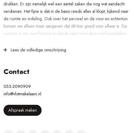
drukken. Er zijn namelijk wel een aantal zaken die nog wat aandacht
verdienen. Het fijne is dat in de basis reeds alles al klopt, kijkend naar
de ruimte en indeling. Ook over het perceel en de voor-en achtertuin
kunnen we alleen maar aangeven dat dit hier goed voor elkaar is. De
voortuin is van riant formaat en biedt naast meerdere parkeerplekken
een vrijstaande stenen berging waar je bijvoorbeeld de fietsen kunt
stallen. De zonnige achtertuin biedt voor ieder wat wils met een
Lees de volledige omschrijving
combinatie van bestrating, groen en een zij ingang.
Deze woning is rustig gelegen aan de Mozartstraat nabij een
Contact
speeltuintje, wat deel uit maakt van de componistenbuurt van Losser. Je
hebt het buitengebied en de rondweg richting Enschede en
053-2090909
Oldenzaal op steenworp afstand, maar tevens
info@vlotmakelaars.nl
het centrum van Losser op korte fietsafstand. Deze beschikt over een
breed voorzieningenaanbod met gezellige horecagelegenheden,
Afspraak maken
winkels, supermarkten en zorgvoorzieningen.
Indeling