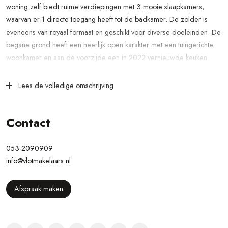
woning zelf biedt ruime verdiepingen met 3 mooie slaapkamers,
waarvan er 1 directe toegang heeft tot de badkamer. De zolder is
eveneens van royaal formaat en geschikt voor diverse doeleinden. De
begane grond heeft een heerlijk open karakter met een tuingerichte
woonkamer en aan de voorzijde een in 2022 vernieuwde keuken.
Met een rustige, maar centrale ligging zit je op korte afstand van de
Lees de volledige omschrijving
hoofdstraat van Glanerbrug. Hier zijn diverse voorzieningen aanwezig
zoals winkels, horeca en supermarkten. Ook zijn er scholen nabij
gelegen en zit je binnen enkele minuten op de uitvalsweg richting
Contact
Gronau (Duitsland), de snelweg en Enschede.
053-2090909
Indeling woning
info@vlotmakelaars.nl
Begane grond
Er is een parkeerplaats op eigen terrein aanwezig en vanaf hier kun je
Afspraak maken
via de overdekte entree de hal van de woning binnenstappen. Deze
ruime hal is gunstig ingedeeld, waarbij er een toilet met fontein
aanwezig is, volop ruimte voor een mooie garderobe, een