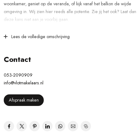
woonkamer, geniet op de veranda, of kijk vanaf het balkon de wijde
omgeving in. Wij zien hier reeds alle potentie. Zie jij het ook? Laat dan
deze kans niet aan je voorbij gaan.
De woning is gelegen in Gronau (Duitsland), vlak over de grens bij
Lees de volledige omschrijving
Glanerbrug. Ondanks dat je in een bosrijke omgeving zit, heb je een
centrale ligging waarbij je binnen enkele minuten in het centrum van
Glanerbrug en bent en nabij de uitvalsweg richting Gronau en
Contact
Enschede. Daarnaast zijn er ook in de directe omgeving diverse
voorzieningen aanwezig, waarbij je kunt denken aan bijvoorbeeld
053-2090909
eetgelegenheden, een casino en het Euregiokantoor.
info@vlotmakelaars.nl
Indeling van de woning
Afspraak maken
Begane grond:
Parkeer op eigen terrein en treedt de woning binnen aan de
voorzijde. Hier stap je in de hal met trapopgang naar de eerste
verdieping en een toilet. Aan de linkerzijde bevindt zich een
kantoorruimte/slaapkamer en als je doorloopt kom je in een lichte