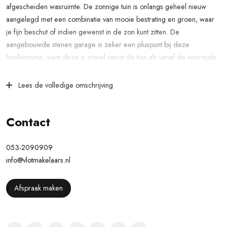
afgescheiden wasruimte. De zonnige tuin is onlangs geheel nieuw
aangelegd met een combinatie van mooie bestrating en groen, waar
je fijn beschut of indien gewenst in de zon kunt zitten. De
aangebouwde stenen garage is zeker een pluspunt bij deze
hoekwoning, want deze is zowel vanuit de tuin als vanaf de voorzijde
te betreden. Met volop berg-en klusruimte geeft je dit een compleet
plaatje.
Lees de volledige omschrijving
De woning is gelegen in de kindvriendelijke woonwijk De Saller. Deze
ligt aan de rand van Losser, maar met vele voorzieningen op korte
Contact
afstand gelegen. Zo fiets je zo het gezellige centrum van Losser in,
waar je niet alleen winkels en horeca vindt, maar tevens
053-2090909
zorgvoorzieningen. Daarnaast zijn speelvelden en scholen in de
info@vlotmakelaars.nl
directe nabijheid en zit je op steenworp afstand van de uitvalsweg
richting De Lutte, Oldenzaal en Enschede.
Afspraak maken
Indeling:
Begane grond: